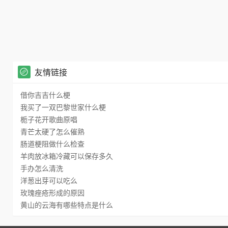
友情链接
借你吉吉什么梗
我买了一双巴黎世家什么梗
栀子花开歌曲原唱
青芒太硬了怎么催熟
肠道梗阻做什么检查
羊肉放冰箱冷藏可以保存多久
手办怎么清洗
洋葱出芽可以吃么
玫瑰痤疮形成的原因
黄山的云海有哪些特点是什么